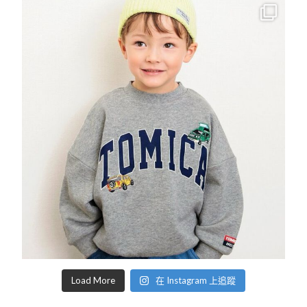
Load More
在 Instagram 上追蹤