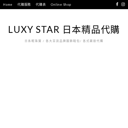
跳
Home
代購服務
代購表
Online Shop
至
主
要
LUXY STAR 日本精品代購
內
容
日系輕珠寶 / 各大百貨品牌服飾鞋包/ 各式藥妝代購