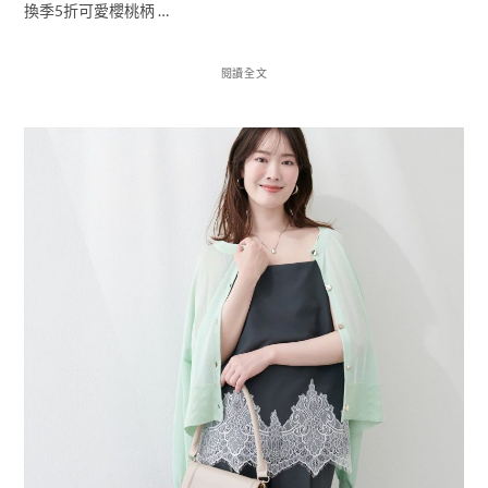
換季5折可愛櫻桃柄 …
閱讀全文