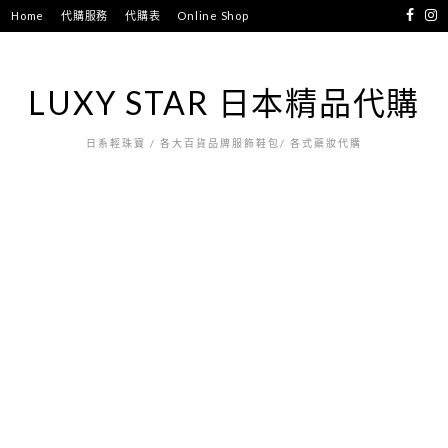
跳
Home
代購服務
代購表
Online Shop
至
主
要
LUXY STAR 日本精品代購
內
容
日系輕珠寶 / 各大百貨品牌服飾鞋包/ 各式藥妝代購