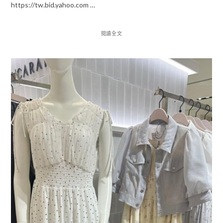
https://tw.bid.yahoo.com …
閱讀全文