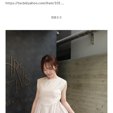
https://tw.bid.yahoo.com/item/101 …
閱讀全文