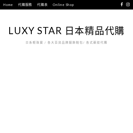
跳
Home
代購服務
代購表
Online Shop
至
主
要
LUXY STAR 日本精品代購
內
容
日系輕珠寶 / 各大百貨品牌服飾鞋包/ 各式藥妝代購