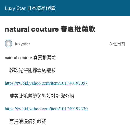
Luxy Star 日本精品代購
natural couture 春夏推薦款
luxystar
3 個月前
natural couture 春夏推薦款
輕軟光澤開襟雪紡襯衫
https://tw.bid.yahoo.com/item/101740197057
唯美睫毛蕾絲領袖設計針織外搭
https://tw.bid.yahoo.com/item/101740197330
百搭浪漫優雅紗裙