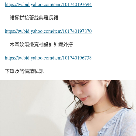
https://tw.bid.yahoo.com/item/101740197694
裙擺拼接蕾絲典雅長裙
https://tw.bid.yahoo.com/item/101740197870
木耳紋滾邊寬袖設計針織外搭
https://tw.bid.yahoo.com/item/101740196738
下單及詢價請私訊