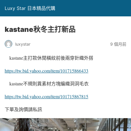
Luxy Star 日本精品代購
kastane秋冬主打新品
luxystar
9 個月前
kastane主打款休閒橫紋前後兩穿針織外搭
https://tw.bid.yahoo.com/item/101715866433
kastane不規則異素材方塊編織洞洞毛衣
https://tw.bid.yahoo.com/item/101715867815
下單及詢價請私訊