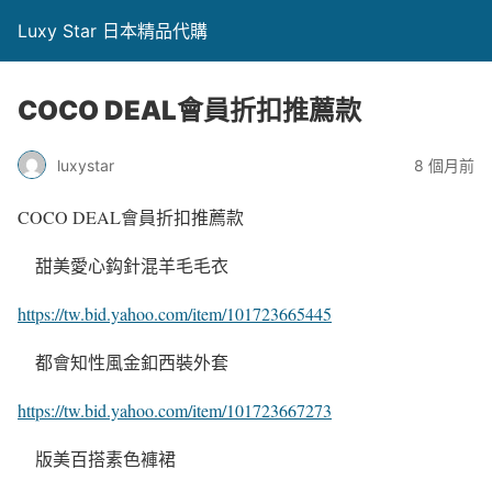
Luxy Star 日本精品代購
COCO DEAL會員折扣推薦款
luxystar
8 個月前
COCO DEAL會員折扣推薦款
甜美愛心鈎針混羊毛毛衣
https://tw.bid.yahoo.com/item/101723665445
都會知性風金釦西裝外套
https://tw.bid.yahoo.com/item/101723667273
版美百搭素色褲裙