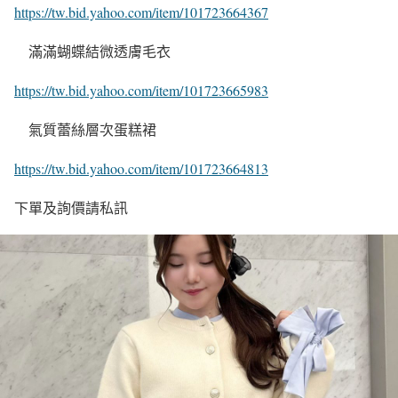
https://tw.bid.yahoo.com/item/101723664367
滿滿蝴蝶結微透膚毛衣
https://tw.bid.yahoo.com/item/101723665983
氣質蕾絲層次蛋糕裙
https://tw.bid.yahoo.com/item/101723664813
下單及詢價請私訊