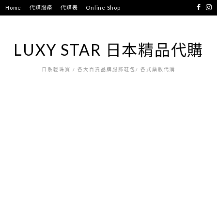
跳
Home
代購服務
代購表
Online Shop
至
主
要
LUXY STAR 日本精品代購
內
容
日系輕珠寶 / 各大百貨品牌服飾鞋包/ 各式藥妝代購