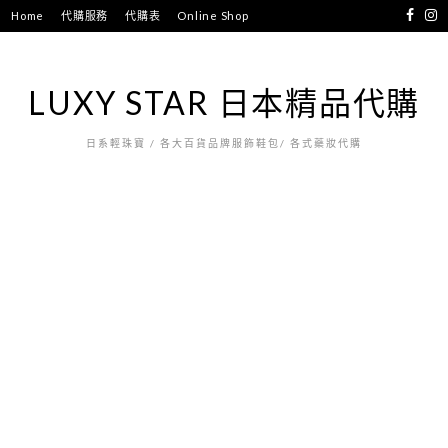
跳
Home
代購服務
代購表
Online Shop
至
主
要
LUXY STAR 日本精品代購
內
容
日系輕珠寶 / 各大百貨品牌服飾鞋包/ 各式藥妝代購