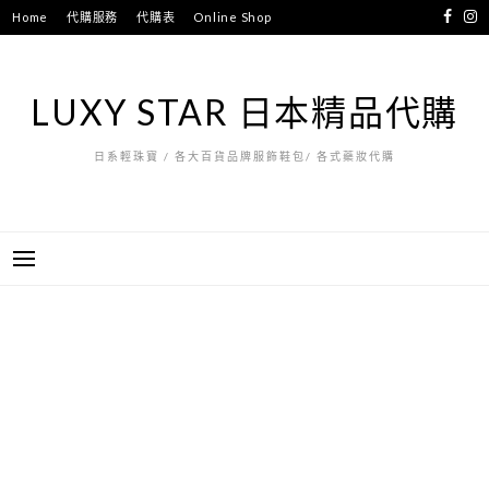
跳
Home
代購服務
代購表
Online Shop
至
主
要
LUXY STAR 日本精品代購
內
容
日系輕珠寶 / 各大百貨品牌服飾鞋包/ 各式藥妝代購