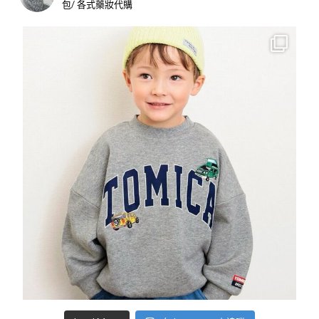
包/ 各式藥妝代購