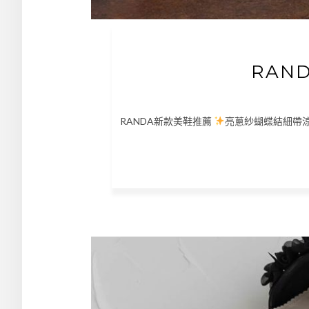
RAN
RANDA新款美鞋推薦
亮蔥紗蝴蝶結細帶涼鞋 http