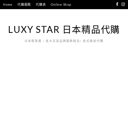
跳
Home
代購服務
代購表
Online Shop
至
主
要
LUXY STAR 日本精品代購
內
容
日系輕珠寶 / 各大百貨品牌服飾鞋包/ 各式藥妝代購