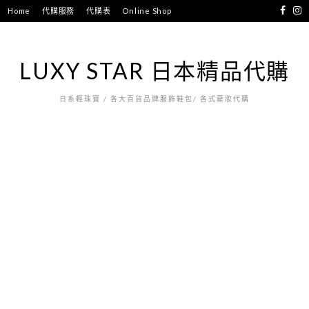
跳
Home
代購服務
代購表
Online Shop
至
主
要
LUXY STAR 日本精品代購
內
容
日系輕珠寶 / 各大百貨品牌服飾鞋包/ 各式藥妝代購