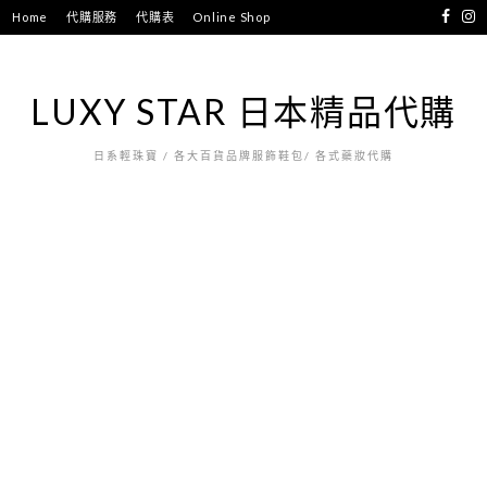
跳
Home
代購服務
代購表
Online Shop
至
主
要
LUXY STAR 日本精品代購
內
容
日系輕珠寶 / 各大百貨品牌服飾鞋包/ 各式藥妝代購