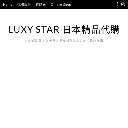
跳
Home
代購服務
代購表
Online Shop
至
主
要
LUXY STAR 日本精品代購
內
容
日系輕珠寶 / 各大百貨品牌服飾鞋包/ 各式藥妝代購