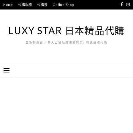
跳
Home
代購服務
代購表
Online Shop
至
主
要
LUXY STAR 日本精品代購
內
容
日系輕珠寶 / 各大百貨品牌服飾鞋包/ 各式藥妝代購