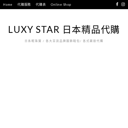
跳
Home
代購服務
代購表
Online Shop
至
主
要
LUXY STAR 日本精品代購
內
容
日系輕珠寶 / 各大百貨品牌服飾鞋包/ 各式藥妝代購