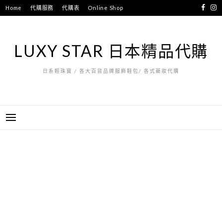
跳
Home
代購服務
代購表
Online Shop
至
主
要
LUXY STAR 日本精品代購
內
容
日系輕珠寶 / 各大百貨品牌服飾鞋包/ 各式藥妝代購