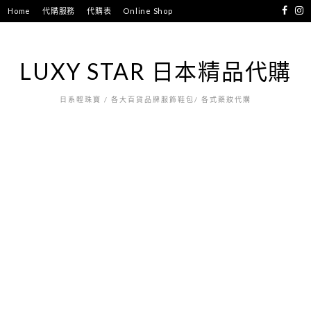
跳
Home
代購服務
代購表
Online Shop
至
主
要
LUXY STAR 日本精品代購
內
容
日系輕珠寶 / 各大百貨品牌服飾鞋包/ 各式藥妝代購