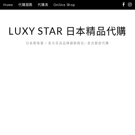
跳
Home
代購服務
代購表
Online Shop
至
主
要
LUXY STAR 日本精品代購
內
容
日系輕珠寶 / 各大百貨品牌服飾鞋包/ 各式藥妝代購