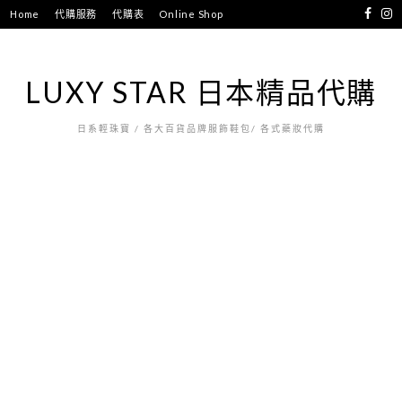
跳
Home
代購服務
代購表
Online Shop
至
主
要
LUXY STAR 日本精品代購
內
容
日系輕珠寶 / 各大百貨品牌服飾鞋包/ 各式藥妝代購