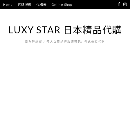
跳
Home
代購服務
代購表
Online Shop
至
主
要
LUXY STAR 日本精品代購
內
容
日系輕珠寶 / 各大百貨品牌服飾鞋包/ 各式藥妝代購