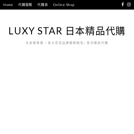
跳
Home
代購服務
代購表
Online Shop
至
主
要
LUXY STAR 日本精品代購
內
容
日系輕珠寶 / 各大百貨品牌服飾鞋包/ 各式藥妝代購