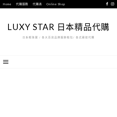
跳
Home
代購服務
代購表
Online Shop
至
主
要
LUXY STAR 日本精品代購
內
容
日系輕珠寶 / 各大百貨品牌服飾鞋包/ 各式藥妝代購