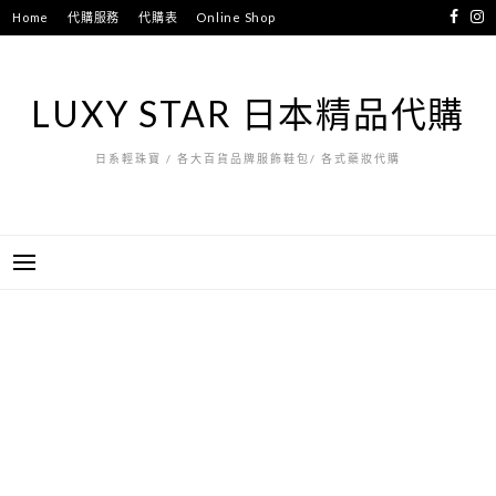
跳
Home
代購服務
代購表
Online Shop
至
主
要
LUXY STAR 日本精品代購
內
容
日系輕珠寶 / 各大百貨品牌服飾鞋包/ 各式藥妝代購