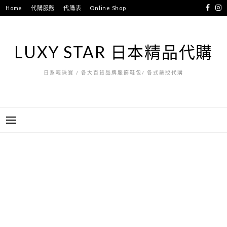
跳
Home
代購服務
代購表
Online Shop
至
主
要
LUXY STAR 日本精品代購
內
容
日系輕珠寶 / 各大百貨品牌服飾鞋包/ 各式藥妝代購