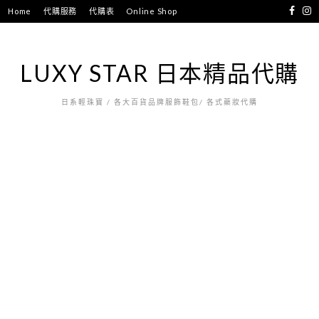
跳
Home
代購服務
代購表
Online Shop
至
主
要
LUXY STAR 日本精品代購
內
容
日系輕珠寶 / 各大百貨品牌服飾鞋包/ 各式藥妝代購