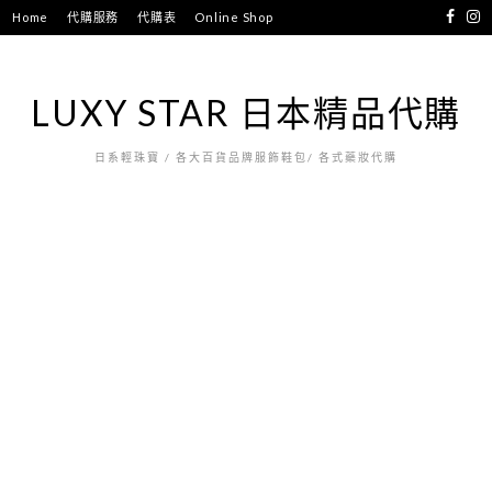
跳
Home
代購服務
代購表
Online Shop
至
主
要
LUXY STAR 日本精品代購
內
容
日系輕珠寶 / 各大百貨品牌服飾鞋包/ 各式藥妝代購