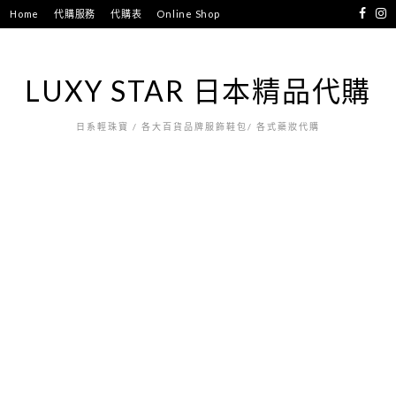
跳
Home
代購服務
代購表
Online Shop
至
主
要
LUXY STAR 日本精品代購
內
容
日系輕珠寶 / 各大百貨品牌服飾鞋包/ 各式藥妝代購