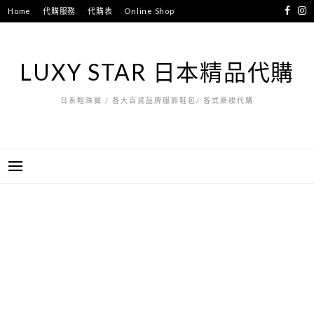
跳
Home
代購服務
代購表
Online Shop
至
主
要
LUXY STAR 日本精品代購
內
容
日系輕珠寶 / 各大百貨品牌服飾鞋包/ 各式藥妝代購