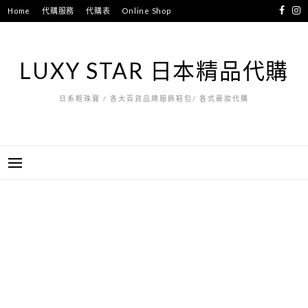
跳
Home
代購服務
代購表
Online Shop
至
主
要
LUXY STAR 日本精品代購
內
容
日系輕珠寶 / 各大百貨品牌服飾鞋包/ 各式藥妝代購