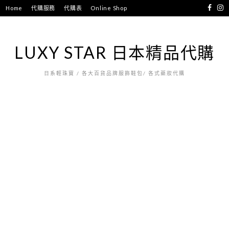
跳
Home
代購服務
代購表
Online Shop
至
主
要
LUXY STAR 日本精品代購
內
容
日系輕珠寶 / 各大百貨品牌服飾鞋包/ 各式藥妝代購