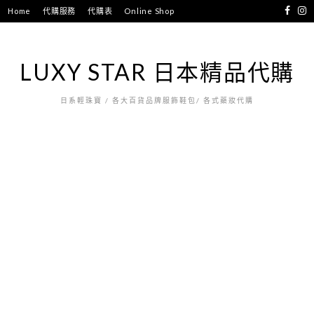
跳
Home
代購服務
代購表
Online Shop
至
主
要
LUXY STAR 日本精品代購
內
容
日系輕珠寶 / 各大百貨品牌服飾鞋包/ 各式藥妝代購