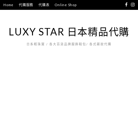
跳
Home
代購服務
代購表
Online Shop
至
主
要
LUXY STAR 日本精品代購
內
容
日系輕珠寶 / 各大百貨品牌服飾鞋包/ 各式藥妝代購