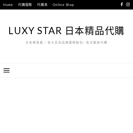
跳
Home
代購服務
代購表
Online Shop
至
主
要
LUXY STAR 日本精品代購
內
容
日系輕珠寶 / 各大百貨品牌服飾鞋包/ 各式藥妝代購