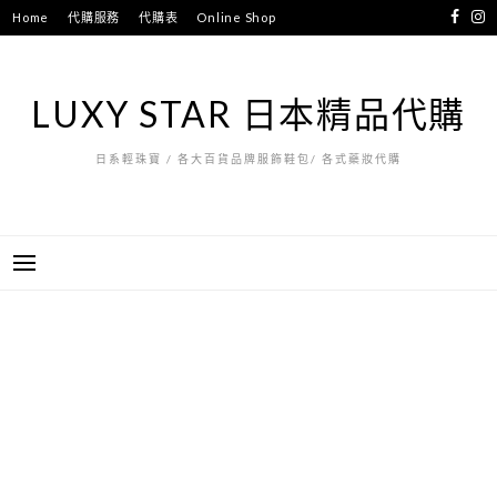
跳
Home
代購服務
代購表
Online Shop
至
主
要
LUXY STAR 日本精品代購
內
容
日系輕珠寶 / 各大百貨品牌服飾鞋包/ 各式藥妝代購