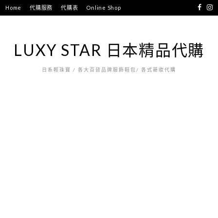
跳
Home
代購服務
代購表
Online Shop
至
主
要
LUXY STAR 日本精品代購
內
容
日系輕珠寶 / 各大百貨品牌服飾鞋包/ 各式藥妝代購