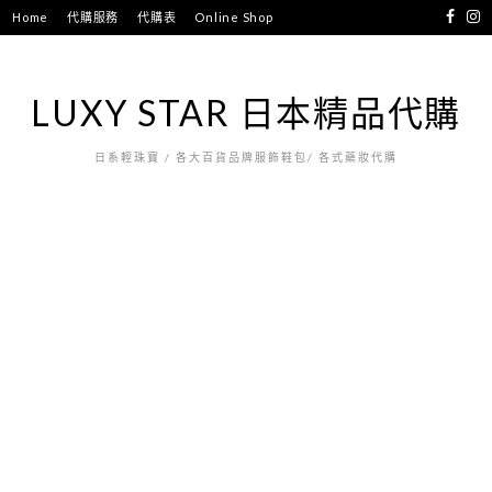
跳
Home
代購服務
代購表
Online Shop
至
主
要
LUXY STAR 日本精品代購
內
容
日系輕珠寶 / 各大百貨品牌服飾鞋包/ 各式藥妝代購