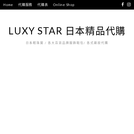
跳
Home
代購服務
代購表
Online Shop
至
主
要
LUXY STAR 日本精品代購
內
容
日系輕珠寶 / 各大百貨品牌服飾鞋包/ 各式藥妝代購