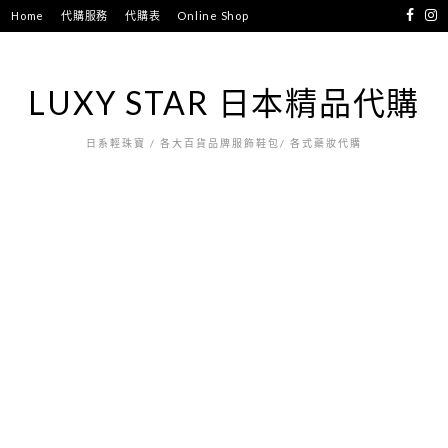
跳
Home
代購服務
代購表
Online Shop
至
主
要
LUXY STAR 日本精品代購
內
容
日系輕珠寶 / 各大百貨品牌服飾鞋包/ 各式藥妝代購