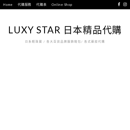
跳
Home
代購服務
代購表
Online Shop
至
主
要
LUXY STAR 日本精品代購
內
容
日系輕珠寶 / 各大百貨品牌服飾鞋包/ 各式藥妝代購