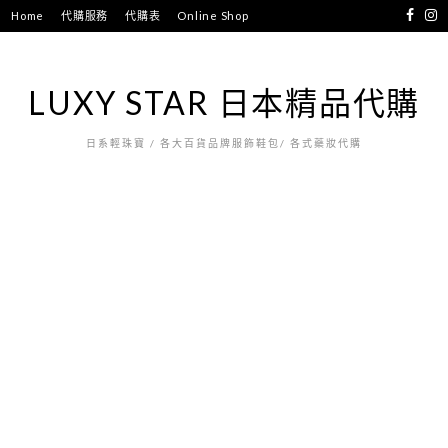
跳
Home
代購服務
代購表
Online Shop
至
主
要
LUXY STAR 日本精品代購
內
容
日系輕珠寶 / 各大百貨品牌服飾鞋包/ 各式藥妝代購