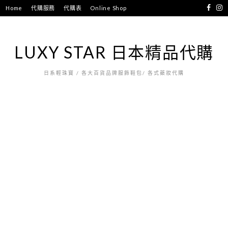
跳
Home
代購服務
代購表
Online Shop
至
主
要
LUXY STAR 日本精品代購
內
容
日系輕珠寶 / 各大百貨品牌服飾鞋包/ 各式藥妝代購