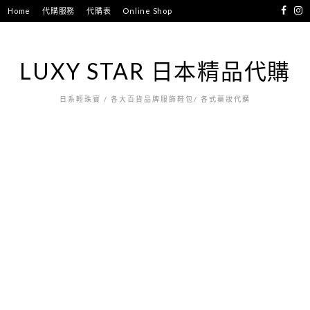
跳
Home
代購服務
代購表
Online Shop
至
主
要
LUXY STAR 日本精品代購
內
容
日系輕珠寶 / 各大百貨品牌服飾鞋包/ 各式藥妝代購