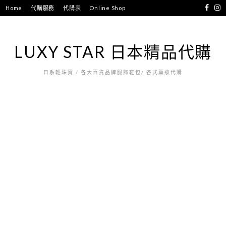
跳
Home
代購服務
代購表
Online Shop
至
主
要
LUXY STAR 日本精品代購
內
容
日系輕珠寶 / 各大百貨品牌服飾鞋包/ 各式藥妝代購