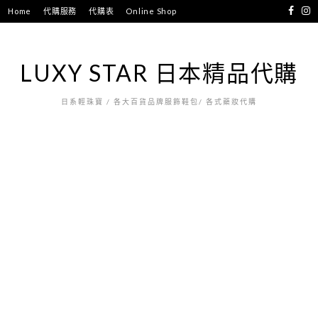
跳
Home
代購服務
代購表
Online Shop
至
主
要
LUXY STAR 日本精品代購
內
容
日系輕珠寶 / 各大百貨品牌服飾鞋包/ 各式藥妝代購