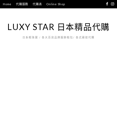
跳
Home
代購服務
代購表
Online Shop
至
主
要
LUXY STAR 日本精品代購
內
容
日系輕珠寶 / 各大百貨品牌服飾鞋包/ 各式藥妝代購