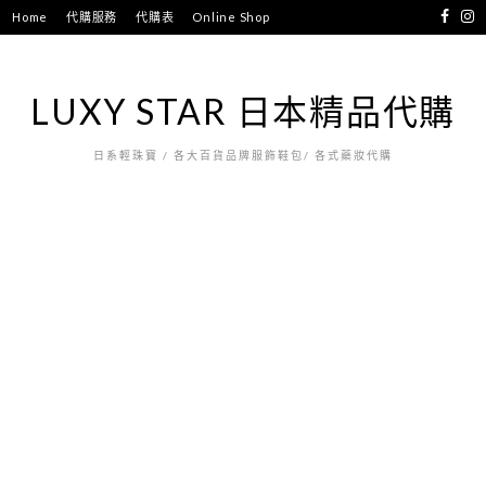
跳
Home
代購服務
代購表
Online Shop
至
主
要
LUXY STAR 日本精品代購
內
容
日系輕珠寶 / 各大百貨品牌服飾鞋包/ 各式藥妝代購