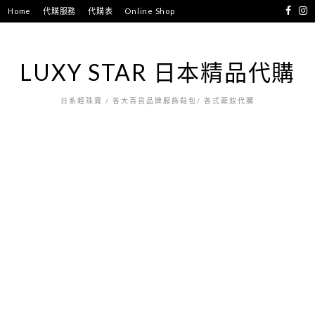
跳
Home
代購服務
代購表
Online Shop
至
主
要
LUXY STAR 日本精品代購
內
容
日系輕珠寶 / 各大百貨品牌服飾鞋包/ 各式藥妝代購