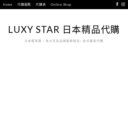
跳
Home
代購服務
代購表
Online Shop
至
主
要
LUXY STAR 日本精品代購
內
容
日系輕珠寶 / 各大百貨品牌服飾鞋包/ 各式藥妝代購