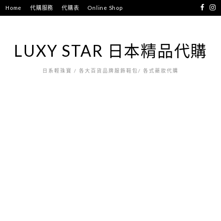
跳
Home
代購服務
代購表
Online Shop
至
主
要
LUXY STAR 日本精品代購
內
容
日系輕珠寶 / 各大百貨品牌服飾鞋包/ 各式藥妝代購